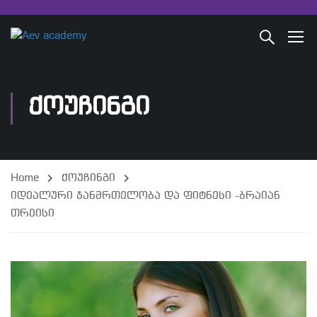
ᲥᲝᲣᲩᲘᲜᲒᲘ
Home
ქოუჩინგი
იდეალური ჯანმრთელობა და ფიტნესი -ბრაიან
თრეისი