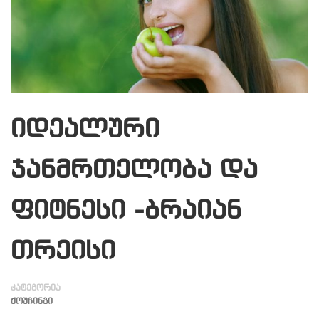
იდეალური
ჯანმრთელობა და
ფიტნესი -ბრაიან
თრეისი
კატეგორია
ᲥᲝᲣᲩᲘᲜᲒᲘ