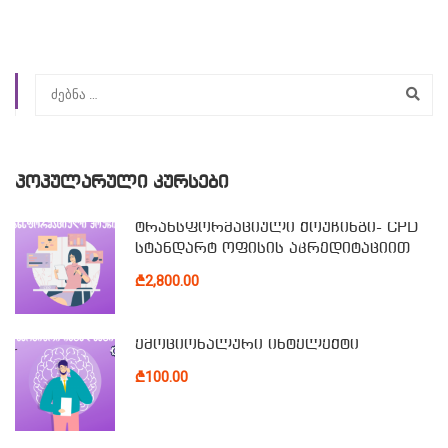
ᲞᲝᲞᲣᲚᲐᲠᲣᲚᲘ ᲙᲣᲠᲡᲔᲑᲘ
ტრანსფორმაციული ქოუჩინგი- CPD
სტანდარტ ოფისის აკრედიტაციით
₾2,800.00
ემოციონალური ინტელექტი
₾100.00