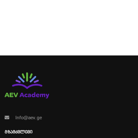
Info@aev.ge
ᲒᲖᲐᲛᲙᲕᲚᲔᲕᲘ