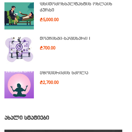
ფსიქოკონსულტანტის ონლაინ
კურსი
₾5,000.00
ქოუჩინგი-საფეხური I
₾700.00
ეზოთერიკის სკოლა
₾2,700.00
ᲐᲮᲐᲚᲘ ᲡᲢᲐᲢᲘᲔᲑᲘ