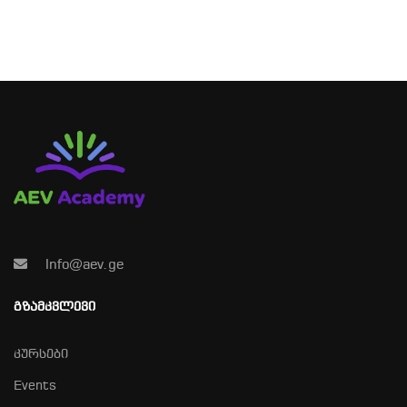
Info@aev.ge
ᲒᲖᲐᲛᲙᲕᲚᲔᲕᲘ
კურსები
Events