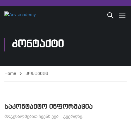
ᲙᲝᲜᲢᲐᲥᲢᲘ
Home
კონტაქტი
საკონტაქტო ინფორმაცია
მოგესალმებით ჩვენს ვებ – გვერდზე.