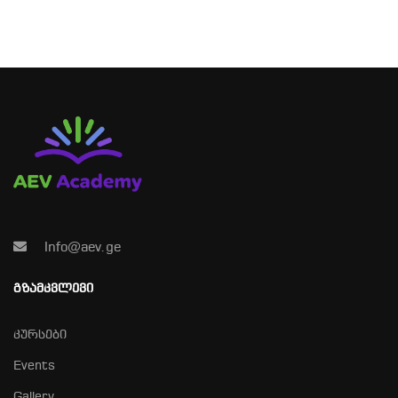
Info@aev.ge
ᲒᲖᲐᲛᲙᲕᲚᲔᲕᲘ
კურსები
Events
Gallery