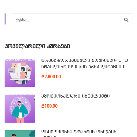
ᲞᲝᲞᲣᲚᲐᲠᲣᲚᲘ ᲙᲣᲠᲡᲔᲑᲘ
ტრანსფორმაციული ქოუჩინგი- CPD
სტანდარტ ოფისის აკრედიტაციით
₾2,800.00
ემოციონალური ინტელექტი
₾100.00
ფსიქოკონსულტანტის ონლაინ