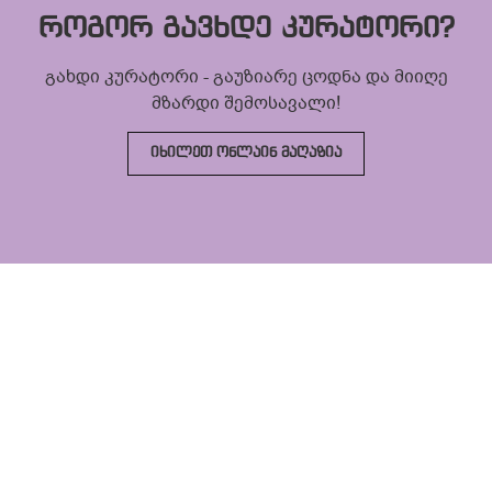
როგორ გავხდე კურატორი?
გახდი კურატორი - გაუზიარე ცოდნა და მიიღე
მზარდი შემოსავალი!
ᲘᲮᲘᲚᲔᲗ ᲝᲜᲚᲐᲘᲜ ᲛᲐᲦᲐᲖᲘᲐ