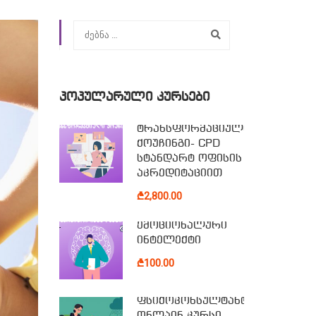
ᲞᲝᲞᲣᲚᲐᲠᲣᲚᲘ ᲙᲣᲠᲡᲔᲑᲘ
ტრანსფორმაციული
ქოუჩინგი- CPD
სტანდარტ ოფისის
აკრედიტაციით
₾2,800.00
ემოციონალური
ინტელექტი
₾100.00
ფსიქოკონსულტანტის
ონლაინ კურსი