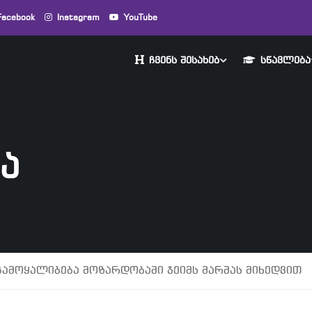
Facebook
Instagram
YouTube
ᲩᲕᲔᲜᲡ ᲨᲔᲡᲐᲮᲔᲑ
ᲡᲬᲐᲕᲚᲔᲑᲐ
Ა
ჩამოყალიბება მოზარდობაში ჯეიმს მარშას მიხედვით