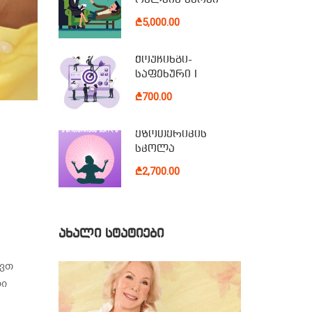
₾5,000.00
ქოუჩინგი-
საფეხური I
₾700.00
ეზოთერიკის
სკოლა
₾2,700.00
ᲐᲮᲐᲚᲘ ᲡᲢᲐᲢᲘᲔᲑᲘ
ევთ
რი