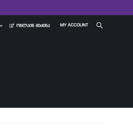
MY ACCOUNT
ᲝᲜᲚᲐᲘᲜ ᲨᲔᲫᲔᲜᲐ