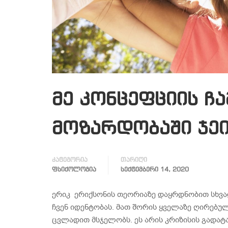
მე კონცეფციის ჩ
მოზარდობაში ჯეი
კატეგორია
თარიღი
ᲤᲡᲘᲥᲝᲚᲝᲒᲘᲐ
ᲡᲔᲥᲢᲔᲛᲑᲔᲠᲘ 14, 2020
ერიკ ერიქსონის თეორიაზე დაყრდნობით სხვა
ჩვენ იდენტობას. მათ შორის ყველაზე ღირებულ
ცვლადით მსჯელობს. ეს არის კრიზისის გადა