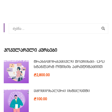
ᲞᲝᲞᲣᲚᲐᲠᲣᲚᲘ ᲙᲣᲠᲡᲔᲑᲘ
ტრანსფორმაციული ქოუჩინგი- CPD
სტანდარტ ოფისის აკრედიტაციით
₾2,800.00
ემოციონალური ინტელექტი
₾100.00