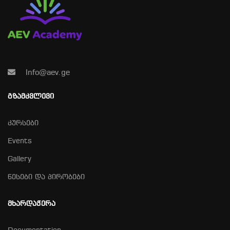
Info@aev.ge
ᲒᲖᲐᲛᲙᲕᲚᲔᲕᲘ
კურსები
Events
Gallery
წესები და პირობები
ᲛᲮᲐᲠᲓᲐᲭᲔᲠᲐ