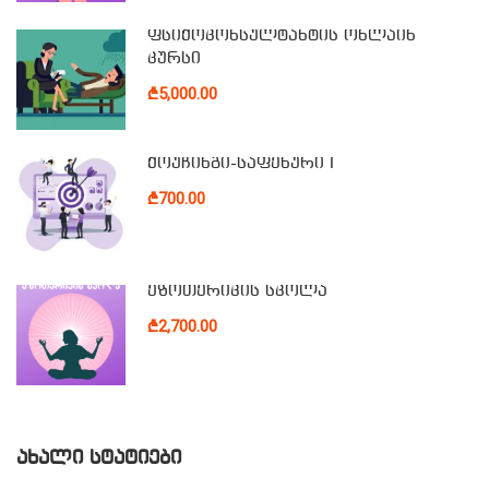
ფსიქოკონსულტანტის ონლაინ
კურსი
₾5,000.00
ქოუჩინგი-საფეხური I
₾700.00
ეზოთერიკის სკოლა
₾2,700.00
ᲐᲮᲐᲚᲘ ᲡᲢᲐᲢᲘᲔᲑᲘ