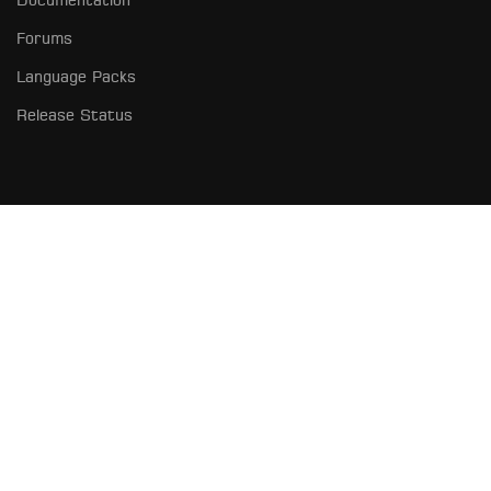
Documentation
Forums
Language Packs
Release Status
როგორ გავხდე კურატორი?
გახდი კურატორი - გაუზიარე ცოდნა და მიიღე
მზარდი შემოსავალი!