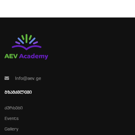
Info@aev.ge
ᲒᲖᲐᲛᲙᲕᲚᲔᲕᲘ
კურსები
Events
Gallery