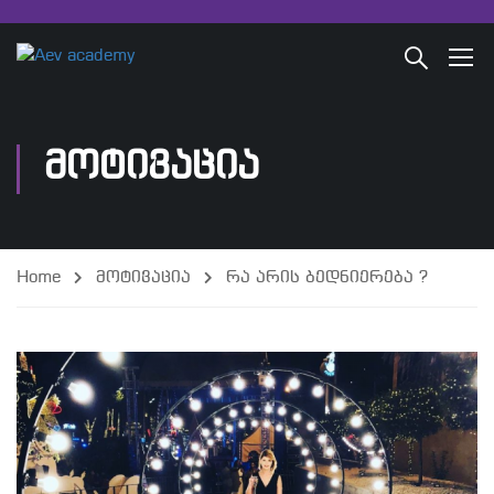
ᲛᲝᲢᲘᲕᲐᲪᲘᲐ
Home
მოტივაცია
რა არის ბედნიერება ?