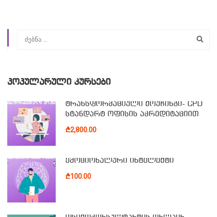
ᲞᲝᲞᲣᲚᲐᲠᲣᲚᲘ ᲙᲣᲠᲡᲔᲑᲘ
ტრანსფორმაციული ქოუჩინგი- CPD
სტანდარტ ოფისის აკრედიტაციით
₾2,800.00
ემოციონალური ინტელექტი
₾100.00