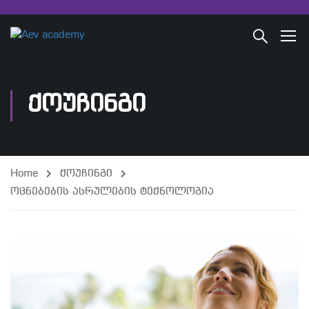
ᲥᲝᲣᲩᲘᲜᲒᲘ
Home
ქოუჩინგი
ოცნებების ასრულების ტექნოლოგია