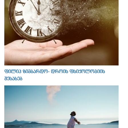
ფილიპ ზიმბარდო- დროის ფსიქოლოგიის
შესახებ