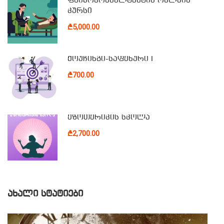
ფსიქოკონსულტანტის ონლაინ
კურსი
₾5,000.00
ქოუჩინგი-საფეხური I
₾700.00
ეზოთერიკის სკოლა
₾2,700.00
ᲐᲮᲐᲚᲘ ᲡᲢᲐᲢᲘᲔᲑᲘ