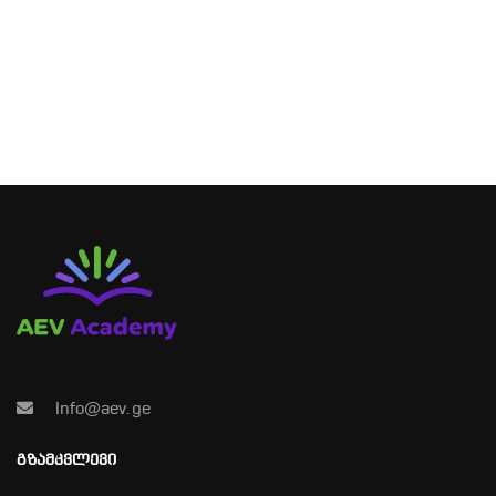
Info@aev.ge
ᲒᲖᲐᲛᲙᲕᲚᲔᲕᲘ