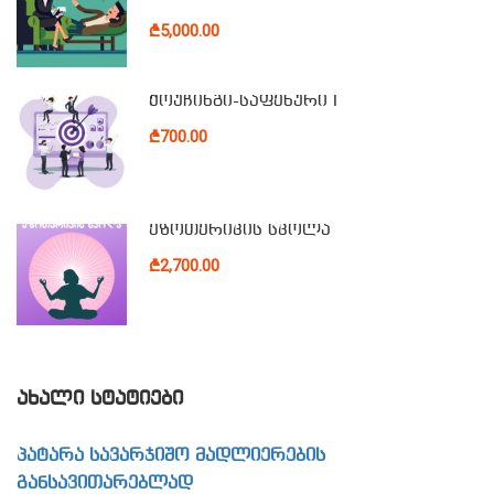
₾5,000.00
ქოუჩინგი-საფეხური I
₾700.00
ეზოთერიკის სკოლა
₾2,700.00
ᲐᲮᲐᲚᲘ ᲡᲢᲐᲢᲘᲔᲑᲘ
პატარა სავარჯიშო მადლიერების
განსავითარებლად