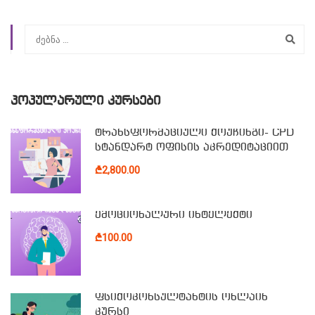
ᲞᲝᲞᲣᲚᲐᲠᲣᲚᲘ ᲙᲣᲠᲡᲔᲑᲘ
ტრანსფორმაციული ქოუჩინგი- CPD
სტანდარტ ოფისის აკრედიტაციით
₾2,800.00
ემოციონალური ინტელექტი
₾100.00
ფსიქოკონსულტანტის ონლაინ
კურსი