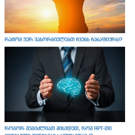
რატომ ვერ ვახორციელებთ ჩვენს ჩანაფიქრს!?
როგორ შეგიძლიათ მიხვდეთ, რომ RPT-თი