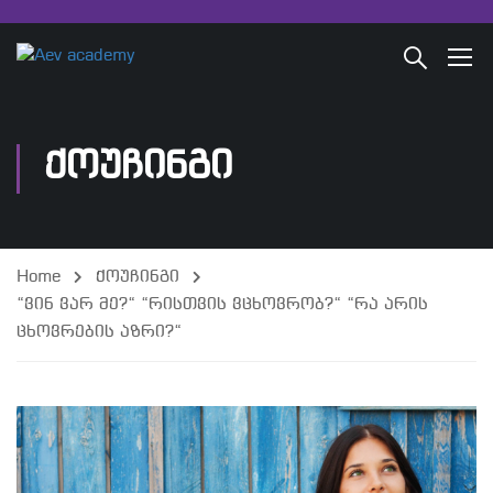
ᲥᲝᲣᲩᲘᲜᲒᲘ
Home
ქოუჩინგი
“ვინ ვარ მე?“ “რისთვის ვცხოვრობ?“ “რა არის
ცხოვრების აზრი?“