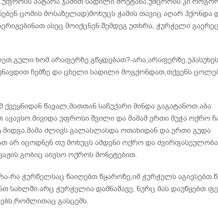
.უფროსს პატარა ჯამით სადილი მოეტანა.უმცროსს კი როგო
ნებენ ცომის მოსაზელად)მოხუცს ჭამის თავიც აღარ ჰქონდა 
ერიგებინათ.ასეც მოიქცნენ.შემდეგ უთხრა, ჭურჭელი გაერეც
ილეთ,გული ხომ არაფერზე გწყდებათ?-არა,არაფერზე.უპასუხე
უნავდით ჩემზე და ცხელი სადილი მოგქონდათ,თქვენს ცოლე
მ ქვეყნიდან წავალ,მათთან საჩუქარი მინდა გაგატანოთ.აბა
ავავსო.მივიდა უფროსი შვილი და მამამ ერთი მუჭა ოქრო ჩ
ზე მიდგა.მამა ძლივს გალასლასდა ოთახიდან და ერთი გუდა
ათ არ იცოდნენ თუ მოხუცს ამდენი ოქრო და ძვირფასეულობა
 ვაჟის გობიც აივსო ოქროს მონეტებით.
რა-რა ჭურწელსაც წაიღებთ წყაროზე,იმ ჭურჭელს აგივსებთ.
ნთ სახლში.არც ჭურჭელია დამნაშავე, ნურც მას დაუწყებთ ფე
ღებს,რომლითაც გასცემს.