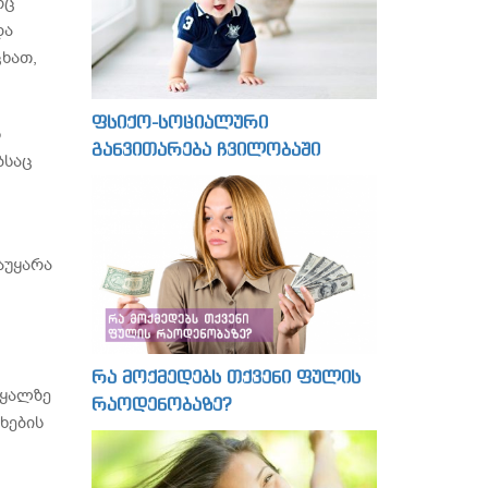
რც
და
ხათ,
ფსიქო-სოციალური
ს
განვითარება ჩვილობაში
ბსაც
აუყარა
რა მოქმედებს თქვენი ფულის
წყალზე
რაოდენობაზე?
ხების