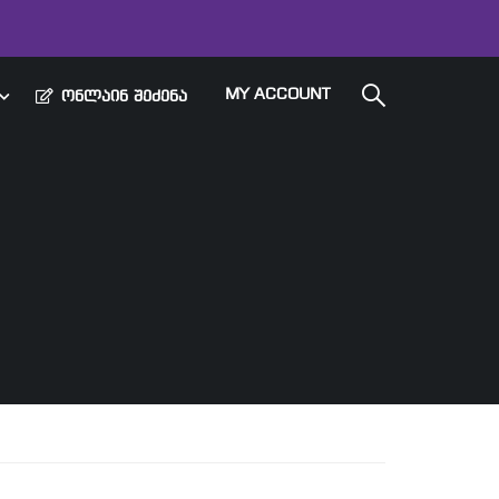
MY ACCOUNT
ᲝᲜᲚᲐᲘᲜ ᲨᲔᲫᲔᲜᲐ