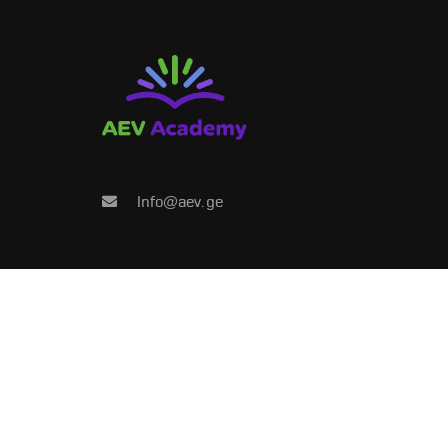
რ
გახდი კურ
Info@aev.ge