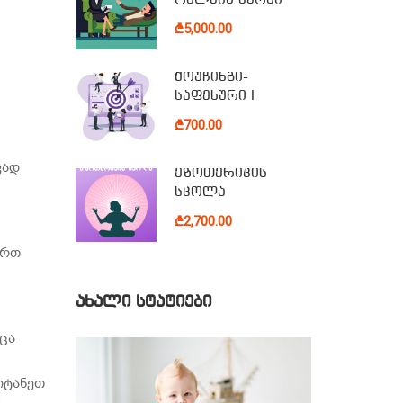
₾5,000.00
ქოუჩინგი-
საფეხური I
₾700.00
ვად
ეზოთერიკის
სკოლა
₾2,700.00
ერთ
ᲐᲮᲐᲚᲘ ᲡᲢᲐᲢᲘᲔᲑᲘ
ცა
იტანეთ