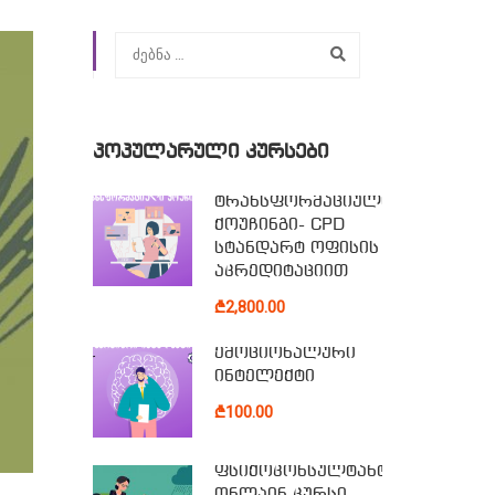
ᲞᲝᲞᲣᲚᲐᲠᲣᲚᲘ ᲙᲣᲠᲡᲔᲑᲘ
ტრანსფორმაციული
ქოუჩინგი- CPD
სტანდარტ ოფისის
აკრედიტაციით
₾2,800.00
ემოციონალური
ინტელექტი
₾100.00
ფსიქოკონსულტანტის
ონლაინ კურსი