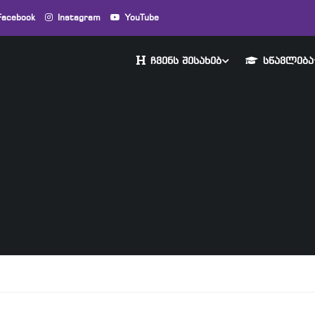
Facebook
Instagram
YouTube
ᲩᲕᲔᲜᲡ ᲨᲔᲡᲐᲮᲔᲑ
ᲡᲬᲐᲕᲚᲔᲑᲐ