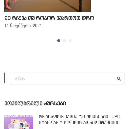
20 რჩევა თუ როგორ ვმართოთ დრო
11 ნოემბერი, 2021
ᲞᲝᲞᲣᲚᲐᲠᲣᲚᲘ ᲙᲣᲠᲡᲔᲑᲘ
ტრანსფორმაციული ქოუჩინგი- CPD
სტანდარტ ოფისის აკრედიტაციით