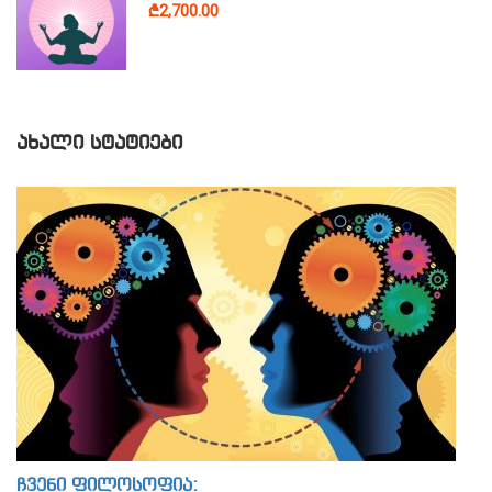
₾2,700.00
ᲐᲮᲐᲚᲘ ᲡᲢᲐᲢᲘᲔᲑᲘ
ჩვენი ფილოსოფია: