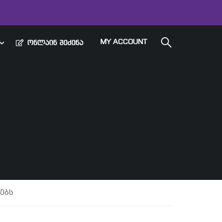
MY ACCOUNT
ᲝᲜᲚᲐᲘᲜ ᲨᲔᲫᲔᲜᲐ
ებს