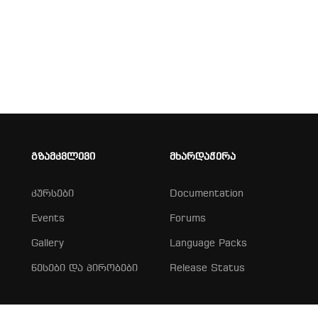
ოგორ გავხდე კურატორ
ატორი - გაუზიარე ცოდნა და მიიღე მზარდი შ
ᲒᲖᲐᲛᲙᲕᲚᲔᲕᲘ
ᲛᲮᲐᲠᲓᲐᲭᲔᲠᲐ
ᲘᲮᲘᲚᲔᲗ ᲝᲜᲚᲐᲘᲜ ᲛᲐᲦᲐᲖᲘᲐ
კურსები
Documentation
Events
Forums
Gallery
Language Packs
წესები და პირობები
Release Status