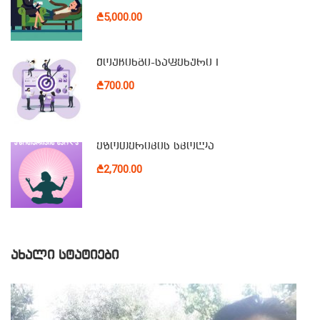
₾5,000.00
ქოუჩინგი-საფეხური I
₾700.00
ეზოთერიკის სკოლა
₾2,700.00
ᲐᲮᲐᲚᲘ ᲡᲢᲐᲢᲘᲔᲑᲘ