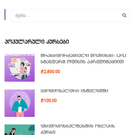
ᲞᲝᲞᲣᲚᲐᲠᲣᲚᲘ ᲙᲣᲠᲡᲔᲑᲘ
ტრანსფორმაციული ქოუჩინგი- CPD
სტანდარტ ოფისის აკრედიტაციით
₾2,800.00
ემოციონალური ინტელექტი
₾100.00
ფსიქოკონსულტანტის ონლაინ
კურსი