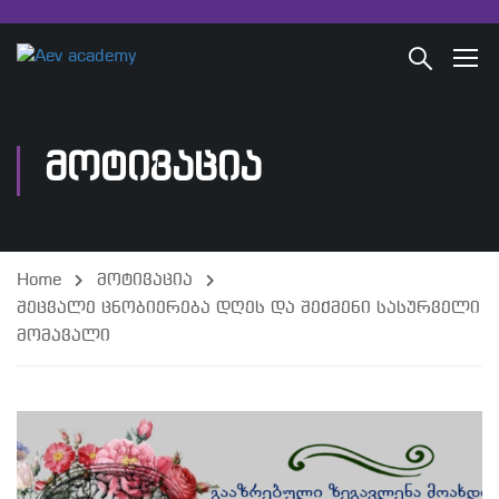
ᲛᲝᲢᲘᲕᲐᲪᲘᲐ
Home
მოტივაცია
შეცვალე ცნობიერება დღეს და შექმენი სასურველი
მომავალი