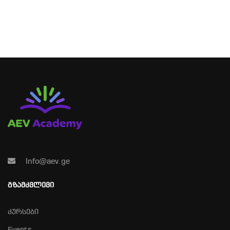
Info@aev.ge
ᲒᲖᲐᲛᲙᲕᲚᲔᲕᲘ
კურსები