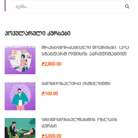
ᲞᲝᲞᲣᲚᲐᲠᲣᲚᲘ ᲙᲣᲠᲡᲔᲑᲘ
ტრანსფორმაციული ქოუჩინგი- CPD
სტანდარტ ოფისის აკრედიტაციით
₾2,800.00
ემოციონალური ინტელექტი
₾100.00
ფსიქოკონსულტანტის ონლაინ
კურსი
₾5,000.00