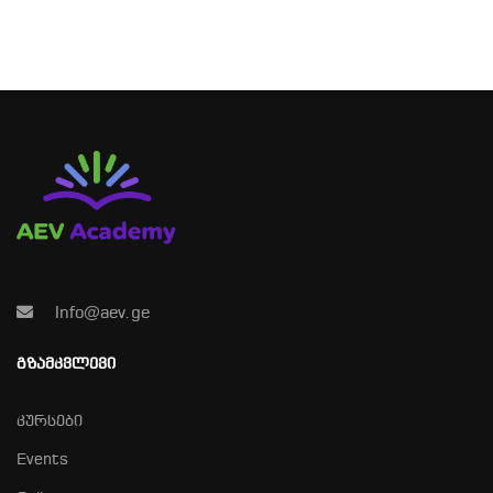
Info@aev.ge
ᲒᲖᲐᲛᲙᲕᲚᲔᲕᲘ
კურსები
Events