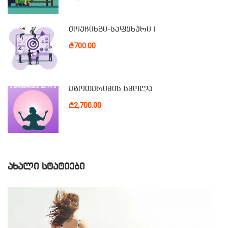
ქოუჩინგი-საფეხური I
₾700.00
ეზოთერიკის სკოლა
₾2,700.00
ᲐᲮᲐᲚᲘ ᲡᲢᲐᲢᲘᲔᲑᲘ