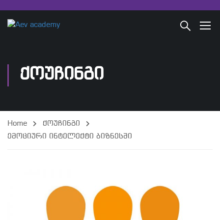
ᲥᲝᲣᲩᲘᲜᲒᲘ
Home
ქოუჩინგი
ემოციური ინტელექტი ბიზნესში