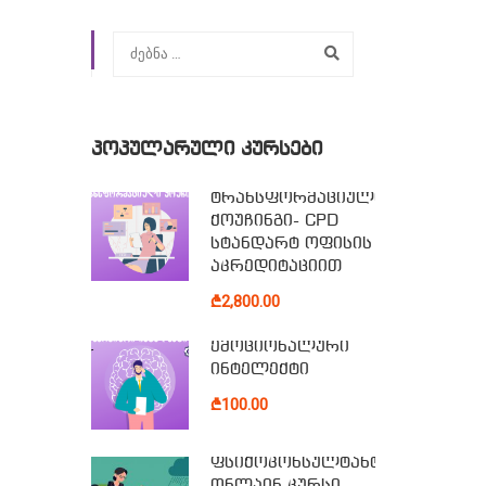
ᲞᲝᲞᲣᲚᲐᲠᲣᲚᲘ ᲙᲣᲠᲡᲔᲑᲘ
ტრანსფორმაციული
ქოუჩინგი- CPD
სტანდარტ ოფისის
აკრედიტაციით
₾2,800.00
ემოციონალური
ინტელექტი
₾100.00
ფსიქოკონსულტანტის
ონლაინ კურსი