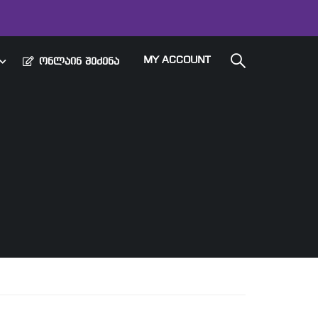
MY ACCOUNT
ᲝᲜᲚᲐᲘᲜ ᲨᲔᲫᲔᲜᲐ