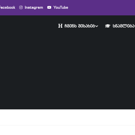
Facebook
Instagram
YouTube
ᲩᲕᲔᲜᲡ ᲨᲔᲡᲐᲮᲔᲑ
ᲡᲬᲐᲕᲚᲔᲑᲐ