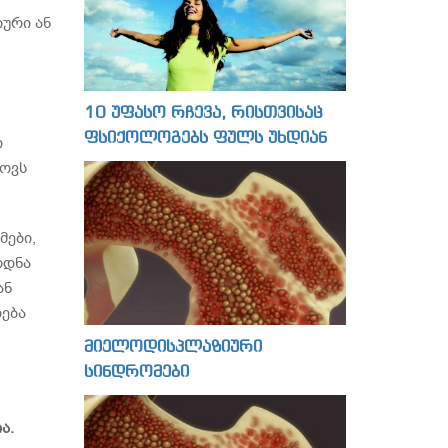
იური ან
10 უფასო რჩევა, რისთვისაც
ფსიქოლოგებს ფულს უხდიან
ი
ხოვს
მები,
ოდნა
ან
დება
მიელოდისპლაზიური
სინდრომები
ია.