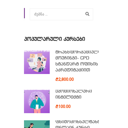
ᲞᲝᲞᲣᲚᲐᲠᲣᲚᲘ ᲙᲣᲠᲡᲔᲑᲘ
ტრანსფორმაციული
ქოუჩინგი- CPD
სტანდარტ ოფისის
აკრედიტაციით
₾2,800.00
ემოციონალური
ინტელექტი
₾100.00
ფსიქოკონსულტანტის
ონლაინ კურსი