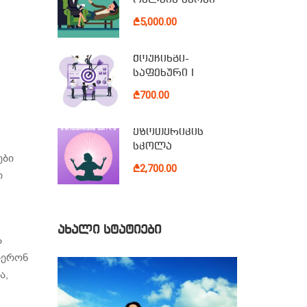
₾5,000.00
ქოუჩინგი-
საფეხური I
₾700.00
ეზოთერიკის
სკოლა
ები
₾2,700.00
ი
ᲐᲮᲐᲚᲘ ᲡᲢᲐᲢᲘᲔᲑᲘ
ა
იერონ
ა,