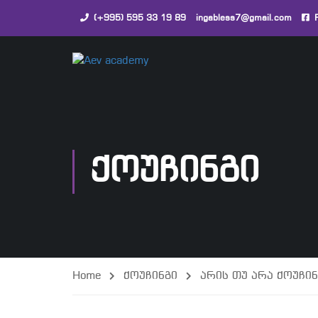
(+995) 595 33 19 89
ingabless7@gmail.com
ᲥᲝᲣᲩᲘᲜᲒᲘ
Home
ქოუჩინგი
არის თუ არა ქოუჩი