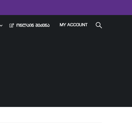
MY ACCOUNT
ᲝᲜᲚᲐᲘᲜ ᲨᲔᲫᲔᲜᲐ