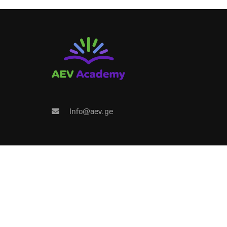
რ
გახდი კურ
Info@aev.ge