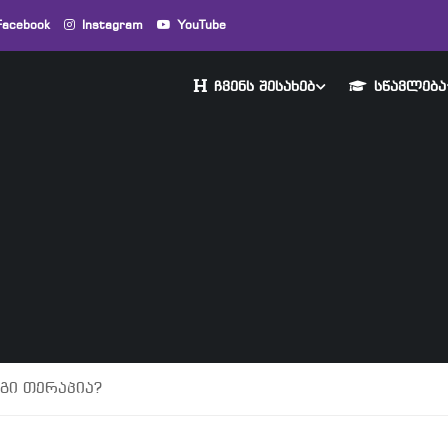
Facebook
Instagram
YouTube
ᲩᲕᲔᲜᲡ ᲨᲔᲡᲐᲮᲔᲑ
ᲡᲬᲐᲕᲚᲔᲑᲐ
ნგი თერაპია?