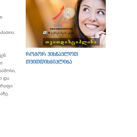
თ
აპათია.
როგორ ვისწავლოთ
ვენ
თვითდისციპლინა
ი
სამოსი,
ი და
სწრაფი
აზე.