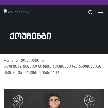
ᲥᲝᲣᲩᲘᲜᲒᲘ
Home
ქოუჩინგი
როდესაც გესმით სიტყვა ქოუჩინგი რა ასოციაციას
იწვევს ეს თქვენს გონებაში?