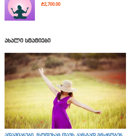
₾2,700.00
ᲐᲮᲐᲚᲘ ᲡᲢᲐᲢᲘᲔᲑᲘ
ადამიანები, როდესაც თავს კარგად გრძნობენ,