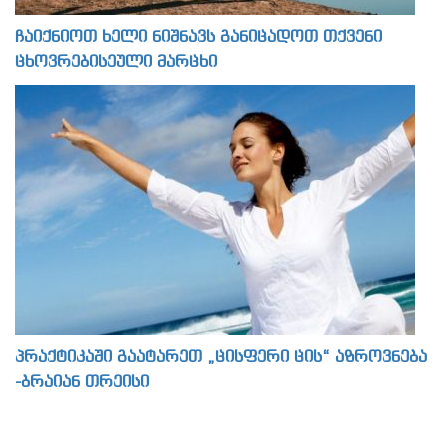
ჩაიქნიოთ ხელი ნიშნავს განიცადოთ თქვენი
ცხოვრებისეული მარცხი
პრაქტიკაში გაატარეთ „ცისფერი ცის“ აზროვნება
-ბრაიან თრეისი