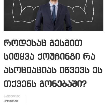
როდესაც გესმით
სიტყვა ქოუჩინგი რა
ასოციაციას იწვევს ეს
თქვენს გონებაში?
კატეგორია
ᲥᲝᲣᲩᲘᲜᲒᲘ