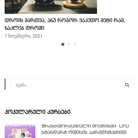
დროის მართვა, ანუ როგორ ვაკეთო მეტი რამ,
ნაკლებ დროში
1 ნოემბერი, 2021
ᲞᲝᲞᲣᲚᲐᲠᲣᲚᲘ ᲙᲣᲠᲡᲔᲑᲘ
ტრანსფორმაციული ქოუჩინგი- CPD
სტანდარტ ოფისის აკრედიტაციით