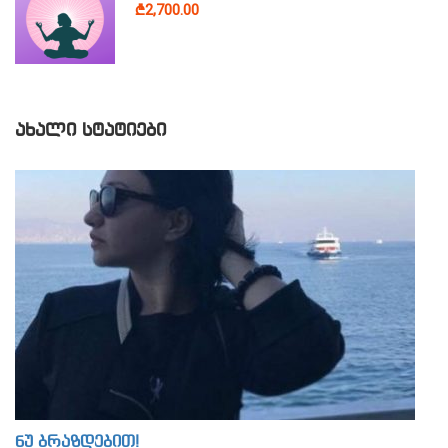
₾2,700.00
ᲐᲮᲐᲚᲘ ᲡᲢᲐᲢᲘᲔᲑᲘ
ნუ ბრაზდებით!