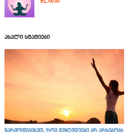
₾2,700.00
ᲐᲮᲐᲚᲘ ᲡᲢᲐᲢᲘᲔᲑᲘ
წარმოიდგინეთ, რომ შეზღუდვები არ არსებობს