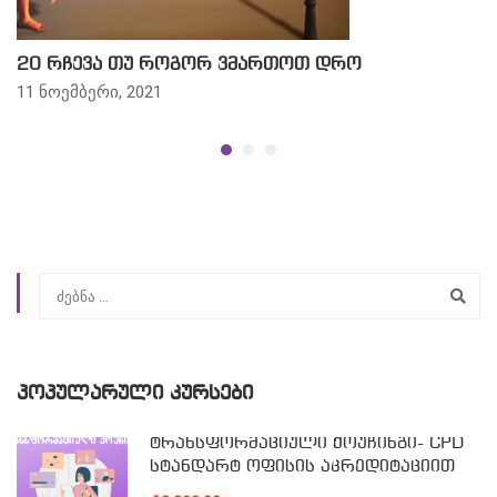
20 რჩევა თუ როგორ ვმართოთ დრო
11 ნოემბერი, 2021
ᲞᲝᲞᲣᲚᲐᲠᲣᲚᲘ ᲙᲣᲠᲡᲔᲑᲘ
ტრანსფორმაციული ქოუჩინგი- CPD
სტანდარტ ოფისის აკრედიტაციით