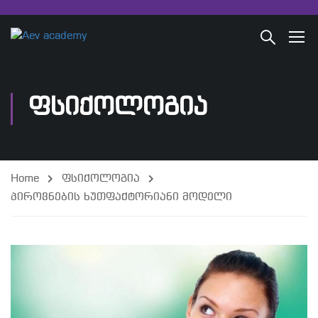
ᲤᲡᲘᲥᲝᲚᲝᲒᲘᲐ
Home
ფსიქოლოგია
პიროვნების ხუთფაქტორიანი მოდელი