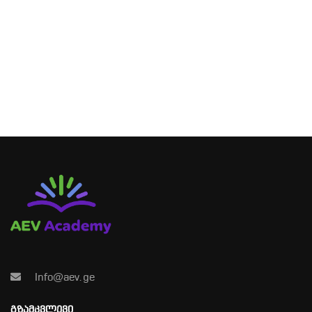
Info@aev.ge
ᲒᲖᲐᲛᲙᲕᲚᲔᲕᲘ