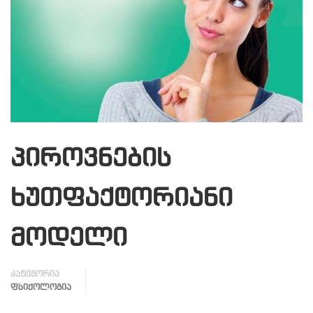
პიროვნების
ხუთფაქტორიანი
მოდელი
კატეგორია
ᲤᲡᲘᲥᲝᲚᲝᲒᲘᲐ