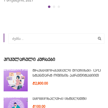
1 ნოემბერი, 2021
ᲞᲝᲞᲣᲚᲐᲠᲣᲚᲘ ᲙᲣᲠᲡᲔᲑᲘ
ტრანსფორმაციული ქოუჩინგი- CPD
სტანდარტ ოფისის აკრედიტაციით
₾2,800.00
ემოციონალური ინტელექტი
₾100.00