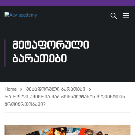
ᲛᲔᲢᲐᲤᲝᲠᲣᲚᲘ
ᲑᲐᲠᲐᲗᲔᲑᲘ
Home
მეტაფორული ბარათები
რა როლი აკისრია მაბ კონსულტანტს კლიენტთან
ურთიერთობაში?