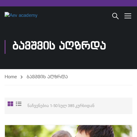
ᲑᲐᲕᲨᲕᲘᲡ ᲐᲦᲖᲠᲓᲐ
Home
ბავშვის აღზრდა
ნაჩვენებია 1-50 სულ 385 კურსიდან