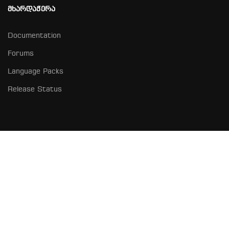
ᲛᲮᲐᲠᲓᲐᲭᲔᲠᲐ
Documentation
Forums
Language Packs
Release Status
₾60.00
BUY NOW
როგორ გავხდე კურატორი?