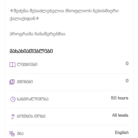
⚜️შეძენა შესაძლებელია მსოფლიოს ნებისმიერი
ქალაქიდან⚜️
პროგრამა ჩანაწერებშია
ᲛᲐᲮᲐᲡᲘᲐᲗᲔᲑᲚᲔᲑᲘ
0
ლექციები
0
ქვიზები
50 hours
ხანგრძლივობა
All levels
ცოდნის დონე
English
ენა