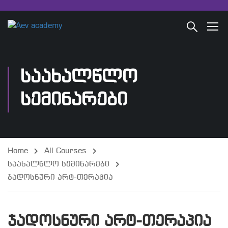
ᲡᲐᲐᲮᲐᲚᲬᲚᲝ
ᲡᲔᲛᲘᲜᲐᲠᲔᲑᲘ
Home
All Courses
საახალწლო სემინარები
ჯადოსნური არტ-თერაპია
ჯადოსნური არტ-თერაპია