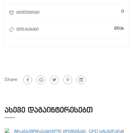
0
სტუდენტები
დიახ
შეფასებები
Share:
ᲐᲡᲔᲕᲔ ᲓᲐᲒᲐᲘᲜᲢᲔᲠᲔᲡᲔᲑᲗ