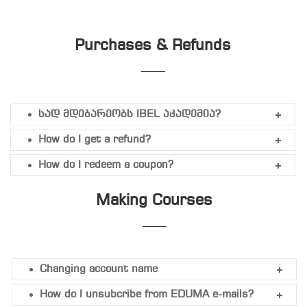
Purchases & Refunds
სად მდებარეობს IBEL აკადემია?
How do I get a refund?
How do I redeem a coupon?
Making Courses
Changing account name
How do I unsubcribe from EDUMA e-mails?