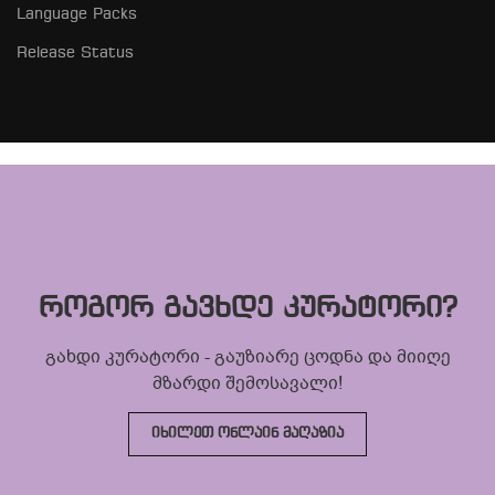
Language Packs
Release Status
როგორ გავხდე კურატორი?
გახდი კურატორი - გაუზიარე ცოდნა და მიიღე
მზარდი შემოსავალი!
ᲘᲮᲘᲚᲔᲗ ᲝᲜᲚᲐᲘᲜ ᲛᲐᲦᲐᲖᲘᲐ