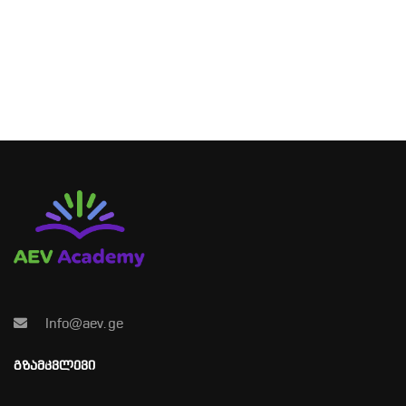
Info@aev.ge
ᲒᲖᲐᲛᲙᲕᲚᲔᲕᲘ