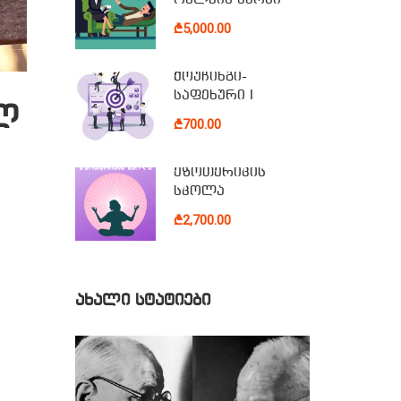
₾5,000.00
ქოუჩინგი-
საფეხური I
ლ
₾700.00
ეზოთერიკის
სკოლა
₾2,700.00
ᲐᲮᲐᲚᲘ ᲡᲢᲐᲢᲘᲔᲑᲘ