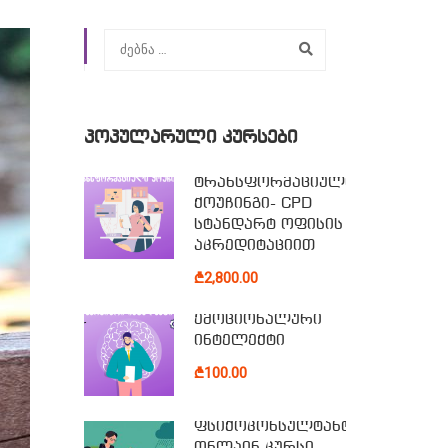
ᲞᲝᲞᲣᲚᲐᲠᲣᲚᲘ ᲙᲣᲠᲡᲔᲑᲘ
ტრანსფორმაციული
ქოუჩინგი- CPD
სტანდარტ ოფისის
აკრედიტაციით
₾2,800.00
ემოციონალური
ინტელექტი
₾100.00
ფსიქოკონსულტანტის
ონლაინ კურსი