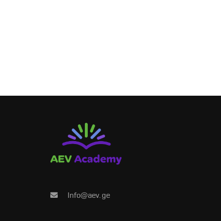
რ
გახდი კურ
Info@aev.ge