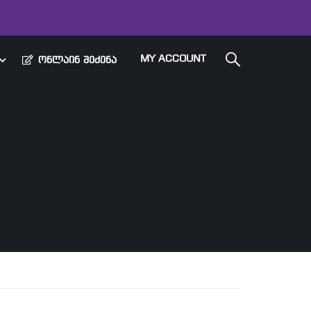
MY ACCOUNT
ᲝᲜᲚᲐᲘᲜ ᲨᲔᲫᲔᲜᲐ