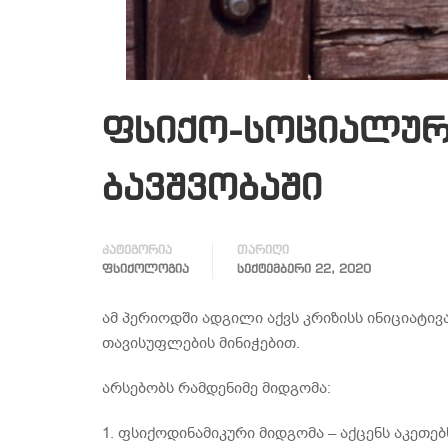
ფსიქო-სოციალურ
ბავშვობაში
კატეგორია
თარიღი
ᲤᲡᲘᲥᲝᲚᲝᲒᲘᲐ
ᲡᲔᲥᲢᲔᲛᲑᲔᲠᲘ 22, 2020
ამ პერიოდში ადგილი აქვს კრიზისს ინიციატივ
თავისუფლების მინიჭებით.
არსებობს რამდენიმე მიდგომა:
1. ფსიქოდინამიკური მიდგომა – აქცენს აკეთე