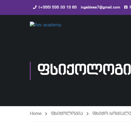
(+995) 595 33 19 89
ingabless7@gmail.com
ᲤᲡᲘᲥᲝᲚᲝᲒᲘ
Home
ფსიქოლოგია
ფსიქო-სოციალუ