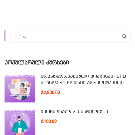
ᲞᲝᲞᲣᲚᲐᲠᲣᲚᲘ ᲙᲣᲠᲡᲔᲑᲘ
ტრანსფორმაციული ქოუჩინგი- CPD
სტანდარტ ოფისის აკრედიტაციით
₾2,800.00
ემოციონალური ინტელექტი
₾100.00