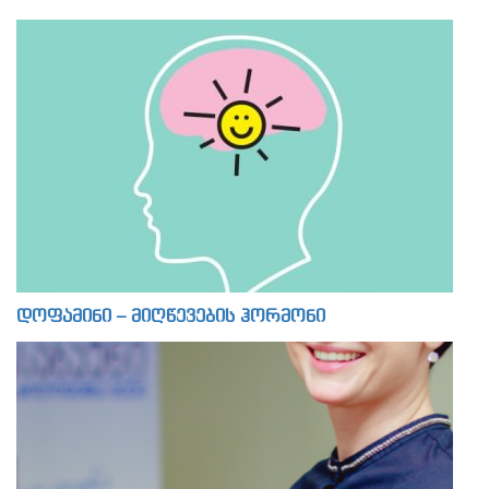
დოფამინი – მიღწევების ჰორმონი