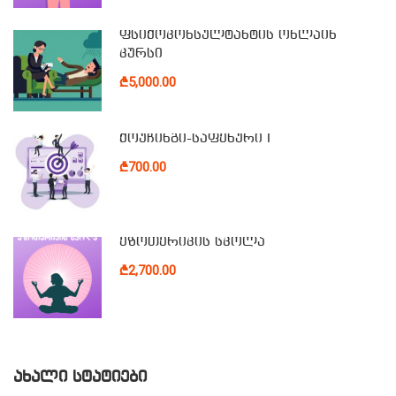
ფსიქოკონსულტანტის ონლაინ
კურსი
₾5,000.00
ქოუჩინგი-საფეხური I
₾700.00
ეზოთერიკის სკოლა
₾2,700.00
ᲐᲮᲐᲚᲘ ᲡᲢᲐᲢᲘᲔᲑᲘ