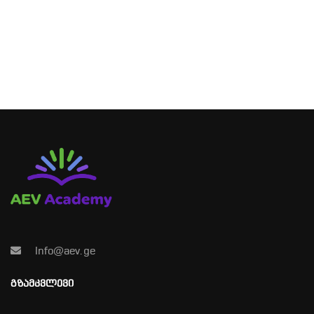
Info@aev.ge
ᲒᲖᲐᲛᲙᲕᲚᲔᲕᲘ