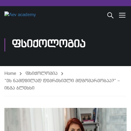
ᲤᲡᲘᲥᲝᲚᲝᲒᲘᲐ
Home
ფსიქოლოგია
“ეს ნამდვილად დეპრესიული მდგომარეობაა?” –
ინგა ბლესსი