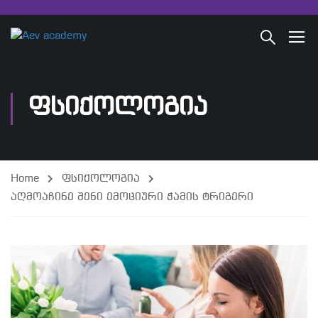
ᲤᲡᲘᲥᲝᲚᲝᲒᲘᲐ
Home
ფსიქოლოგია
აღმოაჩინე შენი ემოციური ჭამის ტრიგერი