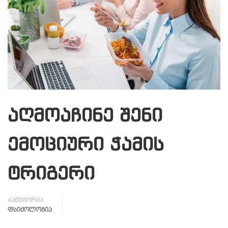
აღმოაჩინე შენი
ემოციური ჭამის
ტრიგერი
კატეგორია
ᲤᲡᲘᲥᲝᲚᲝᲒᲘᲐ