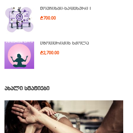
ქოუჩინგი-საფეხური I
₾700.00
ეზოთერიკის სკოლა
₾2,700.00
ᲐᲮᲐᲚᲘ ᲡᲢᲐᲢᲘᲔᲑᲘ