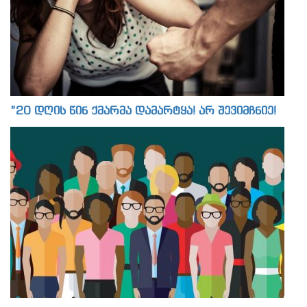
”20 დღის წინ ქმარმა დამარტყა! არ შევიმჩნიე!