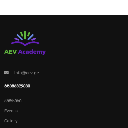
Info@aev.ge
ᲒᲖᲐᲛᲙᲕᲚᲔᲕᲘ
კურსები
Events
Gallery