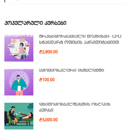
ᲞᲝᲞᲣᲚᲐᲠᲣᲚᲘ ᲙᲣᲠᲡᲔᲑᲘ
ტრანსფორმაციული ქოუჩინგი- CPD
სტანდარტ ოფისის აკრედიტაციით
₾2,800.00
ემოციონალური ინტელექტი
₾100.00
ფსიქოკონსულტანტის ონლაინ
კურსი
₾5,000.00